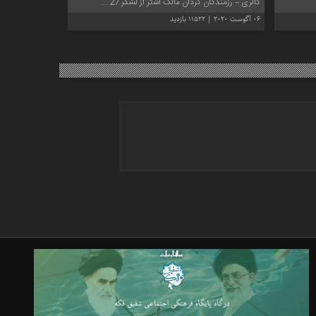
گالری – رزمندگان گردان مالک اشتر از لشگر 27 ...
06 آگوست 2020 | 11522 بازدید