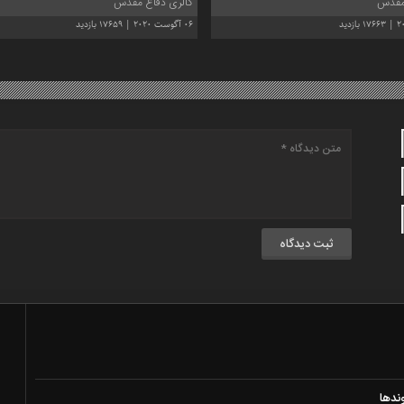
 مقدس
گالری دفاع مقدس
06 آگوست 2020 | 17659 بازدید
ندها