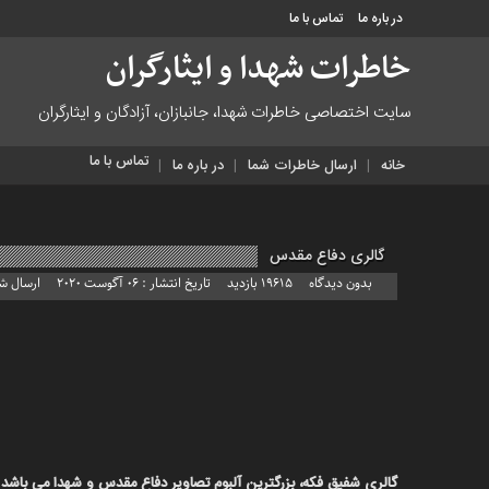
در باره ما
تماس با ما
خاطرات شهدا و ایثارگران
منوی
بالا
سایت اختصاصی خاطرات شهدا، جانبازان، آزادگان و ایثارگران
در
تماس با ما
خانه
ارسال خاطرات شما
در باره ما
باره
ما
تماس
با
گالری دفاع مقدس
ما
بدون دیدگاه
19615 بازدید
تاریخ انتشار : 06 آگوست 2020
ارسال ش
منوی
اصلی
خانه
ارسال
خاطرات
شما
در
گالری شفیق فکه، بزرگترین آلبوم تصاویر دفاع مقدس و شهدا می باش