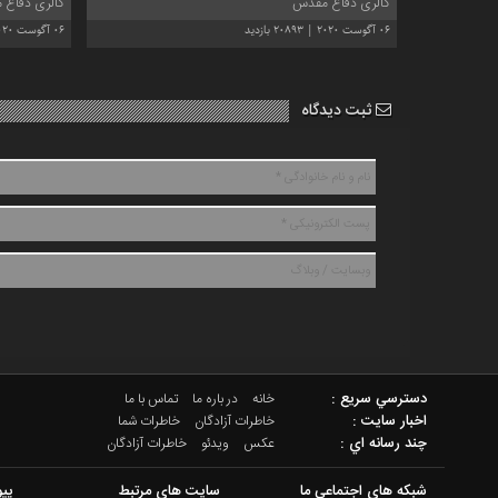
آزادگان
گالری دفاع مقدس
گالری دفاع
خاطرات
06 آگوست 2020 | 20893 بازدید
06 آگوست 2020 | 17663 بازدید
شما
چند
ثبت دیدگاه
رسانه
عکس
ویدئو
خاطرات
آزادگان
دسترسي سريع :
خانه
در باره ما
تماس با ما
اخبار سایت :
خاطرات آزادگان
خاطرات شما
چند رسانه اي :
عکس
ویدئو
خاطرات آزادگان
شبکه های اجتماعی ما
سایت های مرتبط
پیو