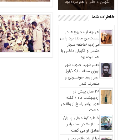
نگهبان داخلی با هم مرده بود
خاطرات شما
هر چه از مجروح‌ها در
لیست‌مان مانده بود را سر
می‌زدیم/عاطفه سرباز
دشمن و نگهبان داخلی با
هم مرده بود
معلم شهید جنوب شهر
تهران محله اتابک/اول
اصرار بعد خونسردی و
منصرف شدن
۳۸ سال پیش در
اردیبهشت ماه / گفته
های برادر راسخ از والفجر
هشت
خاطره کوتاه ولی پر بار/
جانباز ۷۰ در صد برادر
صادق لو می گفت
مرا از یاد رفتن محال