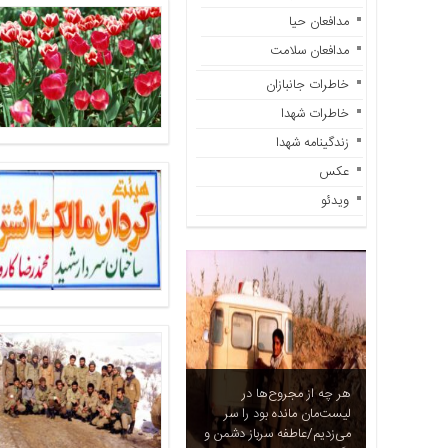
آزادگان
مدافعان حیا
خاطرات
مدافعان سلامت
شما
خاطرات جانبازان
چند
رسانه
خاطرات شهدا
عکس
زندگینامه شهدا
ویدئو
عکس
خاطرات
ویدئو
آزادگان
هر چه از مجروح‌ها در
لیست‌مان مانده بود را سر
می‌زدیم/عاطفه سرباز دشمن و