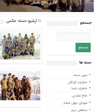
گالری دفاع مقدس
باره
ما
تماس
اولین و بزرگترین آلبوم تصاویر دفاع مقدس و شهدا در فضای مجازی
آرشیو دسته:
عکس
با
جستجو
گالری شفیق فکه، بزرگترین آلبوم تصاویر دفاع مقدس و شهدا می باشد
ما
که در حال حاضر بیش از یکصد و چهل هزار عکس در بیش از دو هزار
و هشتصد عنوان و موضوع را در خود جای داده و چینش آن به
دسترسی
صورتی است که منبعی برای روایت گری و تحقیقات و پژوهش
سریع
تصویری نیز می باشد. البته آلبوم تصاویر دفاع مقدس و شهدا در حال
خانه
تغییر سرور و بروز رسانی است و بزودی مجددا بارگذاری خواهد شد.
همچنین تعداد
در
باره
دسته ها
ما
تماس
بدون دسته
با
خاطرات آزادگان
ما
خاطرات شما
خاطرات
دفاع مقدس
سایت
شهدای جهان اسلام
خاطرات
مدافعان حرم