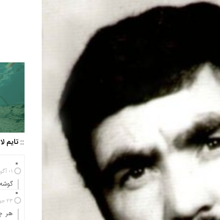
:: تایم ل
01 آگوست 2025
گوشه‌
23 جولای 2024
هر چه