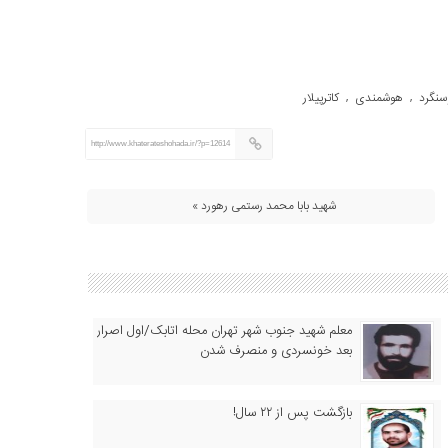
نگرد
هوشمندی
کاترپیلار
,
,
http://www.khaterateshohada.ir/?p=12614
شهید بابا محمد رستمی رهورد »
معلم شهید جنوب شهر تهران محله اتابک/اول اصرار
بعد خونسردی و منصرف شدن
بازگشت پس از ۲۲ سال!