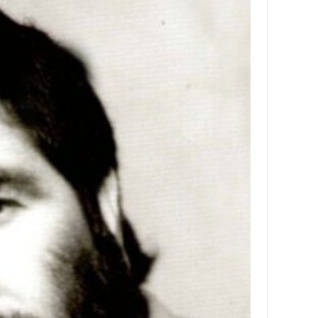
باره
ما
تماس
با
ما
دسترسی
سریع
خانه
در
باره
ما
تماس
با
ما
خاطرات
سایت
خاطرات