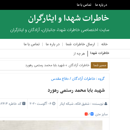
در باره ما
تماس با ما
خاطرات شهدا و ایثارگران
منوی
بالا
سایت اختصاصی خاطرات شهدا، جانبازان، آزادگان و ایثارگران
در
خانه
ارسال خاطرات شما
در باره ما
تماس با ما
باره
ما
خاطرات شهدا
هر چه از مجروح‌ها در لیست‌مان مانده بود
تماس
مسیر شما
خاطرات آزادگان
» شهید بابا محمد رستمی رهورد
با
ما
گروه :
خاطرات آزادگان
/
دفاع مقدس
منوی
اصلی
شهید بابا محمد رستمی رهورد
خانه
نویسنده :
شفیق فکه، شبکه ایثار
06 آگوست 2020
کد خاطره 12614
ارسال
خاطرات
سایز متن
/
شما
در