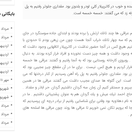
 و خوب در كاترپیلار كلی لودر و بلدوزر بود. مقداری جلوتر رفتیم به پل
گلوله زد كه می گفتند: خمسه خمسه است.
بایگانی
مرداد ۱۰, ۱۴۰۴
یم عراقی ها چند تانك ارتش را برده بودند و ابتدای جاده سوسنگرد در جای
مرداد ۲, ۱۴۰۳
ردیم كه سه چهار تانك خراب آنجا هست چون من زرهی بودم تا حدودی با
اردیبهشت 
فتیم هیچ كس در آنجا حضور نداشت در كاترپیلار اتاقهایی وجود داشت كه
 وجود داشت و همه چیز دست نخورده و افراد فرار كرده بودند. به دنبال
اردیبهشت 
. روبروی كارخانه روستایی بود كه به آنجا رفتیم و گفتند: عراقی ها خمسه
اردیبهشت 
 فرار كردیم و هیچ كس نیست . برای ما در آن مقطع چیز عجیبی بود كه
اردیبهشت 
ر بود. مقداری جلوتر رفتیم به پل راه آهن رسیدیم از كنار درختها كه می
مهر ۱۱, ۱۴۰۲
ه است. این گلوله ها صدای عجیب داشت می گفتند عراقی ها در همین
 ببریم و مستقر كنیم آن زمان سه گردان داشتیم گردان حر اباذر و مقداد .
شهریور ۲۹, ۲
د حاج احمد تیك عیش و یك گردان هم به عنوان پشتیبانی داشتیم . ما در
شهریور ۷, ۲
م دهلاویه بود وقتی برای شناسایی رفتیم از برادر درچه ای پرسیدیم كه
مرداد ۲۸, ۱۴۰۲
ا كه برویم تكان نمی خوریم تا عراقی ها روند چون عراقی ها اسلحه های
مرداد ۲۳, ۱۴۰۲
 .
مرداد ۲۱, ۱۴۰۲