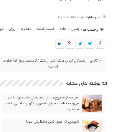
سایت خاطرات شهدا
منبع خاطره:
بلدوزر
جاده
خمسه خمسه
دهلاویه
زیرکی
سوس
,
,
,
,
,
برچسب ها :
« گالری – رزمندگان گردان مالک اشتر از لشگر 27 محمد رسول الله صلوات
الله علیه
نوشته های مشابه
هر چه از مجروح‌ها در لیست‌مان مانده بود را سر
می‌زدیم/عاطفه سرباز دشمن و نگهبان داخلی با هم
مرده بود
شهیدی که هیچ کس منتظرش نبود!