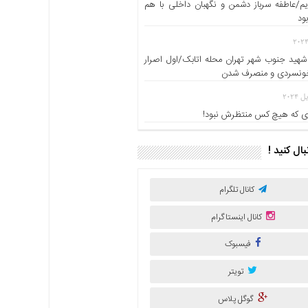
یم/عاطفه سرباز دشمن و نگهبان داخلی با هم
ود
شهید جنوب شهر تهران محله اتابک/اول اصرار
خونسردی و منصرف شدن
 که هیچ کس منتظرش نبود!
نبال کنید !
کانال تلگرام
کانال اینستاگرام
فیسبوک
تویتر
گوگل پلاس