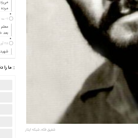
می‌زد
مرده ب
01 مه 2024
معلم 
بعد 
28 آوریل 2024
شهیدی
:: ما را د
شفیق فکه، شبکه ایثار