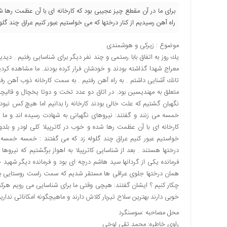
برای ما در آن مقطع چیز عجیبی بود كه كارخانه ای با آن عظمت رها شده
راه آهن رسیدیم از كنار درختها كه می خواستیم عبور كنیم عراق چند 
موضوع : زیركی و هوشمندی
یك روز به اتفاق بابا رستمی و چند نفر دیگر برای شناسایی رفتیم . دید
معراج شهدا گذاشته بودند و خودشان فرار كرده بودند. ما مشاهده ك
تانك آشنایی داشتم . به راه آهن رفتیم . به سمت كارخانه ذوب آهن ر
متعلق به مهندیسین بود. در اتاق دو عدد تخت و دوتا یخچال و قالیچه
نگهبان گشتیم كه علت خالی بودند كارخانه را بدانیم اما هیچ كس نبود 
خمسه می زنند و گفتند: نیروهای نگهبانی به شهادت رسیده اند و ما
كارخانه ای با آن عظمت رها شده و خوب در كاترپیلا كلی لودر و بلدوز
خواستیم عبور كنیم عراق چند گلوله زد كه می گفتند : خمسه خمس
درختها هستند . بعد از شناسایی كاترپیلا به اهواز برگشتیم كه نیروها
فرمانده یكی از گردانها سید هاشم درچه ای بود و فرمانده دیگر شهی
همان درختها جلوی عراقی ها مستقر شدیم كه سمت راست روستایی به نا
چكار كنیم ؟ ایشان گفتند: هیچی وقتی ما برای شناسایی می رویم هركج
خوبی دارند بهترین سلاح تیربار كلاش دارند و ماهیچگونه امكاناتی نداریم
محل مصاحبه :سوسنگرد
راوی خاطره: محمد تقی لوخی