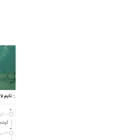
:: تایم ل
01 آگوست 2025
گوشه‌
23 جولای 2024