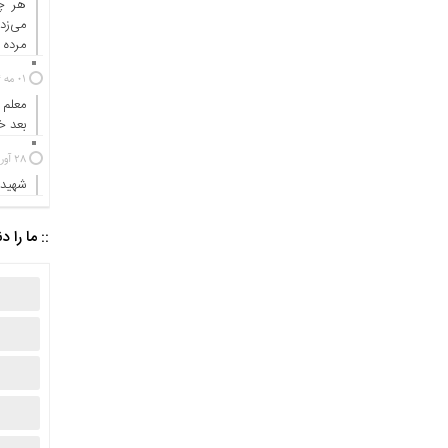
هر چه
می‌زد
مرده ب
01 مه 2024
معلم 
بعد 
28 آوریل 2024
شهیدی
:: ما را د