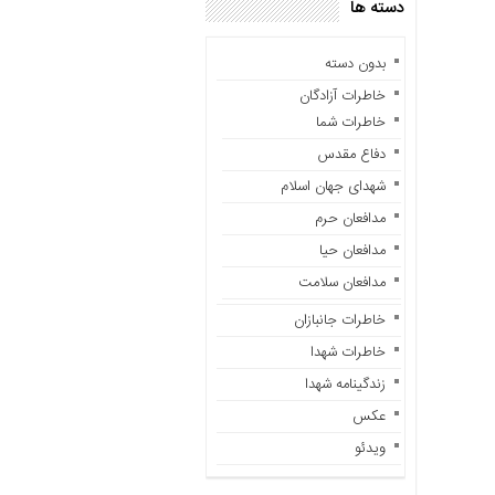
دسته ها
باره
ما
بدون دسته
تماس
با
خاطرات آزادگان
ما
خاطرات شما
دفاع مقدس
دسترسی
سریع
شهدای جهان اسلام
خانه
مدافعان حرم
در
مدافعان حیا
باره
مدافعان سلامت
ما
خاطرات جانبازان
تماس
با
خاطرات شهدا
ما
زندگینامه شهدا
خاطرات
عکس
سایت
ویدئو
خاطرات