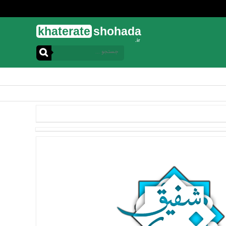
khaterate
shohada
.ir