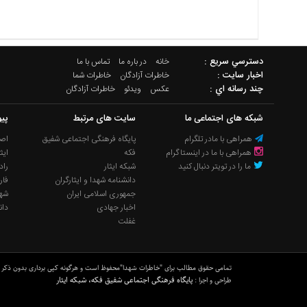
دسترسي سريع :
خانه
در باره ما
تماس با ما
اخبار سایت :
خاطرات آزادگان
خاطرات شما
چند رسانه اي :
عکس
ویدئو
خاطرات آزادگان
شبکه های اجتماعی ما
سایت های مرتبط
پیو
همراهی با مادر تلگرام
پایگاه فرهنگی اجتماعی شفیق
اصل
همراهی با ما در اینستاگرام
فکه
ایث
ما را در تویتر دنبال کنید
شبکه ایثار
راد
دانشنامه شهدا و ایثارگران
فار
جمهوری اسلامی ایران
شه
اخبار جهادی
دان
غفلت
تمامی حقوق مطالب برای "خاطرات شهدا"محفوظ است و هرگونه کپی برداری بدون ذکر 
پایگاه فرهنگی اجتماعی شفیق فکه، شبکه ایثار
طراحی و اجرا :