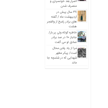
اصرار بعد خونسردی و
منصرف شدن
۳۸ سال پیش در
اردیبهشت ماه / گفته
های برادر راسخ از والفجر
هشت
خاطره کوتاه ولی پر بار/
جانباز ۷۰ در صد برادر
صادق لو می گفت
مرا از یاد رفتن محال
است/ پیکر مطهر
شهدایی که در شلمچه جا
ماند