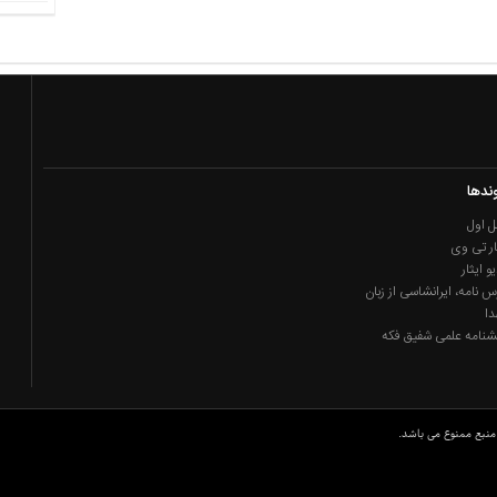
ندها
 اول
ار تی وی
یو ایثار
س نامه، ایرانشاسی از زبان
دا
شنامه علمی شفیق فکه
منبع ممنوع می باشد.