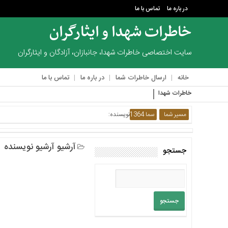
در باره ما
تماس با ما
خاطرات شهدا و ایثارگران
منوی
بالا
سایت اختصاصی خاطرات شهدا، جانبازان، آزادگان و ایثارگران
در
خانه
ارسال خاطرات شما
در باره ما
تماس با ما
باره
ما
خاطرات شهدا
هر چه از مجروح‌ها
تماس
مسیر شما
سما 1364
نویسنده:
با
ما
منوی
آرشیو آرشیو نویسنده
جستجو
اصلی
خانه
ارسال
خاطرات
شما
در