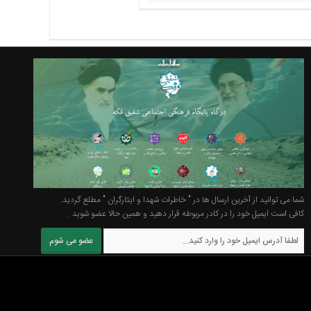
شما می توانید از آخرین ارسال ها در " خاطرات شهدا و ایثارگران " مطلع گردید.
کافی است ایمیل خود را در کادر مربوطه قرار دهید و همین حالا عضو شوید .