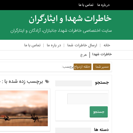
در باره ما
تماس با ما
خاطرات شهدا و ایثارگران
منوی
بالا
سایت اختصاصی خاطرات شهدا، جانبازان، آزادگان و ایثارگران
در
خانه
ارسال خاطرات شما
در باره ما
تماس با ما
باره
ما
خاطرات شهدا
هر چه از مجروح‌ها در ل
تماس
مسیر شما
حلقه ازدواج
برچسب:
با
ما
برچسب زده شده با : ح
جستجو
منوی
اصلی
خانه
ارسال
خاطرات
شما
دسته ها
در