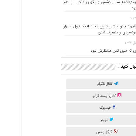
یم/عاطفه سرباز دشمن و نگهبان داخلی با هم
ود
شهید جنوب شهر تهران محله اتابک/اول اصرار
خونسردی و منصرف شدن
 که هیچ کس منتظرش نبود!
نبال کنید !
کانال تلگرام
کانال اینستاگرام
فیسبوک
تویتر
گوگل پلاس