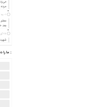
می‌زد
مرده ب
01 مه 2024
معلم 
بعد 
28 آوریل 2024
شهیدی
:: ما را د