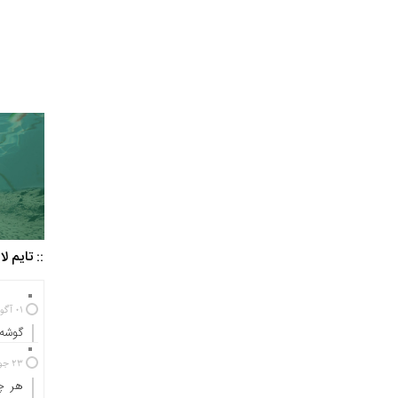
:: تایم ل
01 آگوست 2025
گوشه‌
23 جولای 2024
هر چه