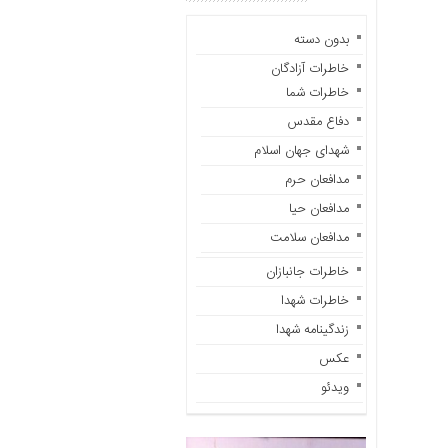
باره
ما
بدون دسته
تماس
خاطرات آزادگان
با
خاطرات شما
ما
دفاع مقدس
دسترسی
شهدای جهان اسلام
سریع
مدافعان حرم
خانه
مدافعان حیا
در
مدافعان سلامت
باره
ما
خاطرات جانبازان
تماس
خاطرات شهدا
با
زندگینامه شهدا
ما
عکس
خاطرات
ویدئو
سایت
خاطرات