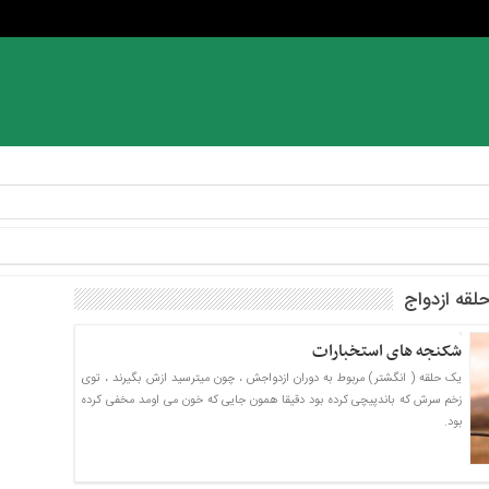
لقه ازدواج
شکنجه های استخبارات
یک حلقه ( انگشتر) مربوط به دوران ازدواجش ، چون میترسید ازش بگیرند ، توی
زخم سرش که باندپیچی کرده بود دقیقا همون جایی که خون می اومد مخفی کرده
بود.