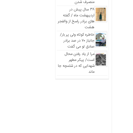
منصرف شدن
۳۸ سال پیش در
اردیبهشت ماه / گفته
های برادر راسخ از والفجر
هشت
خاطره کوتاه ولی پر بار/
جانباز ۷۰ در صد برادر
صادق لو می گفت
مرا از یاد رفتن محال
است/ پیکر مطهر
شهدایی که در شلمچه جا
ماند