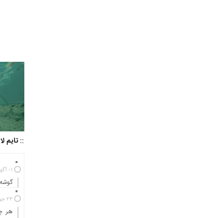
:: تایم ل
01 آگوست 2025
گوشه‌
23 جولای 2024
هر چه