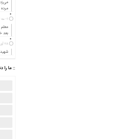
می‌زد
مرده ب
01 مه 2024
معلم 
بعد 
28 آوریل 2024
شهیدی
:: ما را د