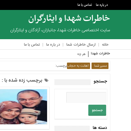
در باره ما
تماس با ما
خاطرات شهدا و ایثارگران
منوی
بالا
سایت اختصاصی خاطرات شهدا، جانبازان، آزادگان و ایثارگران
در
خانه
ارسال خاطرات شما
در باره ما
تماس با ما
باره
ما
خاطرات شهدا
هر چه از مجروح‌ها در لی
تماس
مسیر شما
اهانت به حجاب
برچسب:
با
ما
برچسب زده شده با : 
جستجو
منوی
اصلی
خانه
ارسال
خاطرات
شما
دسته ها
در