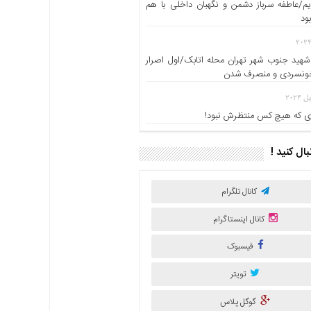
یم/عاطفه سرباز دشمن و نگهبان داخلی با هم
ود
شهید جنوب شهر تهران محله اتابک/اول اصرار
خونسردی و منصرف شدن
 که هیچ کس منتظرش نبود!
نبال کنید !
کانال تلگرام
کانال اینستاگرام
فیسبوک
تویتر
گوگل پلاس