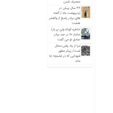
منصرف شدن
۳۸ سال پیش در
اردیبهشت ماه / گفته
های برادر راسخ از والفجر
هشت
خاطره کوتاه ولی پر بار/
جانباز ۷۰ در صد برادر
صادق لو می گفت
مرا از یاد رفتن محال
است/ پیکر مطهر
شهدایی که در شلمچه جا
ماند