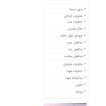
باره
ما
بدون دسته
تماس
خاطرات آزادگان
با
خاطرات شما
ما
دفاع مقدس
دسترسی
شهدای جهان اسلام
سریع
مدافعان حرم
خانه
مدافعان حیا
در
مدافعان سلامت
باره
ما
خاطرات جانبازان
تماس
خاطرات شهدا
با
زندگینامه شهدا
ما
عکس
خاطرات
ویدئو
سایت
خاطرات