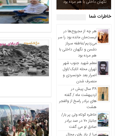
نگهبان داخلی با هم مرده بود
خاطرات شما
هر چه از مجروح‌ها در
لیست‌مان مانده بود را سر
می‌زدیم/عاطفه سرباز
دشمن و نگهبان داخلی با
هم مرده بود
معلم شهید جنوب شهر
تهران محله اتابک/اول
اصرار بعد خونسردی و
منصرف شدن
۳۸ سال پیش در
اردیبهشت ماه / گفته
های برادر راسخ از والفجر
هشت
خاطره کوتاه ولی پر بار/
جانباز ۷۰ در صد برادر
صادق لو می گفت
مرا از یاد رفتن محال