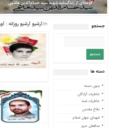
گوشه‌ای از زندگینامه شهید سید حسام‌الدین هاشمی
باره
ما
تماس
در اولین روز از بهمن‌ماه سال ۱۳۴۶، بنده نشان‌کرده‌ای از نس
آرشیو آرشیو روزانه : آوریل 28,
با
جستجو
گلچین‌شدگان آخرالزمان، در شهرستان رستم، محله‌ی باقری از توابع
ما
استان فارس، چشم به جهان گشود. دوران کودکی اش را در آغوش گرم
خانواده آغاز کرد. چندی بعد، مشیت الهی بر تنهایی سید حسام رقم
دسترسی
خورد. وعده‌ی حق در آیه شریفه‌ی «إنا لله و انا إلیه راجعون» این‌بار
سریع
شامل حال پدرش شد و او را به جوار رحمت الهی برد. پدر، سید حمزه
خانه
فرزند سه‌ساله‌اش را تنها گذاشت که شاید
در
باره
دسته ها
ما
تماس
بدون دسته
با
خاطرات آزادگان
ما
خاطرات شما
خاطرات
دفاع مقدس
سایت
شهدای جهان اسلام
خاطرات
مدافعان حرم