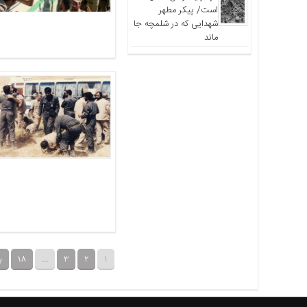
است/ پیکر مطهر
شهدایی که در شلمچه جا
ماند
1
2
3
…
18
ب