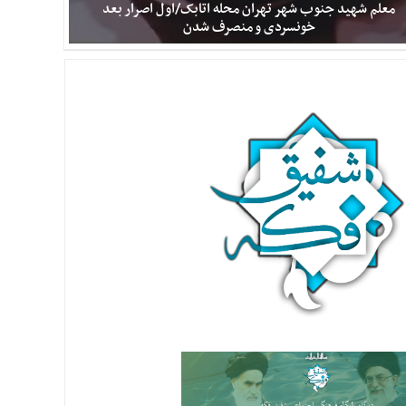
معلم شهید جنوب شهر تهران محله اتابک/اول اصرار بعد
خونسردی و منصرف شدن
هوالعزیز روز معلم شد یاد خاطره‌ سید ناصر یاسینی معلم جنوب شهر
تهران از محله اتابک افتادم. جنگ که شروع شد از تهران روانه اهواز و
سپس خرمشهر و به جمع گروه فدائیان اسلام به فرماندهی شهید سید
مجتبی هاشمی پیوست. بعد از گذشت ۳۴ روز که علیرغم مقاومت
جانانه رزمندگان، ولی شهر به اشغال دشمن در آمد. به آبادان آمدیم تا در
این نقطه دفاع کنیم و نگذاریم شهر توسط دشمن اشغال نشود. پس از
درگیری در نخلستان های روستای سادات دشمن را تعقیب