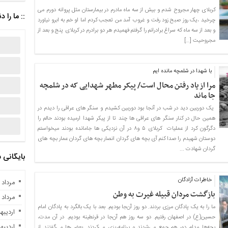
کربلای چهار مجروح شدم و بیش از سه ماه مادرم در بیمارستان مثل پروانه دورم می
:: ما را د
چرخید ،یک روز صبح زود رفت و غروب آمد من تعجب کردم اما او خم به ابرو نیاورد
و بعد از سه ماه که سراغ برادرانم را گرفتم فهمیدم هر دو برادرم در کربلای پنج و بعد از
مجروحیت […]
با شهدا در شلمچه مانده ایم
مرا از یاد رفتن محال است/ پیکر مطهر شهدایی که در شلمچه
جا ماند
یک دوربین دید در شب در آنجا بود دوربین کشیدم و سنگر های عراقی را دیدم در
همین حال در کنار سنگر های عراقی ها چند تا از پیکر شهدا ارمیده بودند حالم را
دگرگون کرد از عملیات کربلای ۵ و۸ در آن نزدیکی ها جامانده بودند میخواستم
دوستان شهیدم را صدا کنم آی بچه های گردان انصار بچه های گردان عمار بچه های
گردان شهادت ...
بایگانی
خاطرات آزادگان
مرداد ۱۰, ۱۴۰۴
بازگشت مردان قبیله غیرت به وطن
مرداد ۲, ۱۴۰۳
ما را به یک پادگان مرزی بردند. دو روز آن‌جا بودیم. بعد با یک بالگرد به پادگان امام
اردیبهشت 
حسین(ع) در اصفهان رفتیم. دو سه روز هم آن‌جا در قرنطینه بودیم. در آن مدت،
اردیبهشت 
بچه‌ها مدام دور هم جمع می‌شدند و برنامه‌ریزی می‌کردند. بعضی‌ها می‌گفتند از