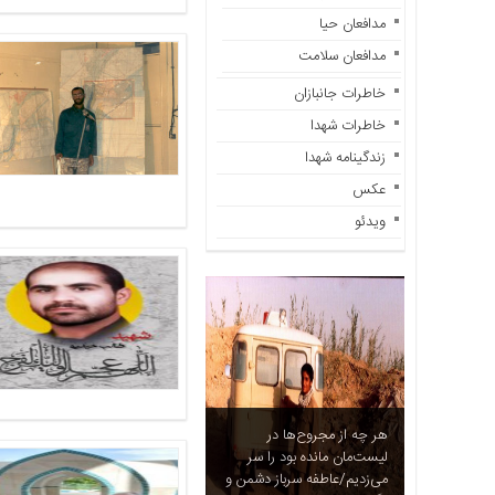
آزادگان
مدافعان حیا
خاطرات
مدافعان سلامت
شما
خاطرات جانبازان
چند
رسانه
خاطرات شهدا
عکس
زندگینامه شهدا
ویدئو
عکس
خاطرات
ویدئو
آزادگان
هر چه از مجروح‌ها در
لیست‌مان مانده بود را سر
می‌زدیم/عاطفه سرباز دشمن و