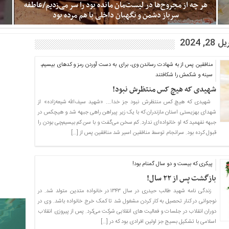
هر چه از مجروح‌ها در لیست‌مان مانده بود را سر می‌زدیم/عاطفه
سرباز دشمن و نگهبان داخلی با هم مرده بود
ل
بی‌خبر رحیم قمیشی - مفتاح فرمانده اسماعیل ما را فرستاده بود تهران
 2024
تا به مجروح‌های بستری در بیمارستان‌ها سر بزنیم. یادم هست
تابستان گرمی بود و تهران هم هوا دَم کرده بود. به غلامرضا برادرم که
منافقین پس از به شهادت رساندن وی، برای به دست آوردن رمز و کدهای بیسیم،
ساکن تهران بود گفتم دو سه روزی موتورسیکلتش را بدهد بتوانیم به
سینه و شکمش را شکافتند
همه مجروح‌ها سر بزنیم. زود قبول کرد. من و «امیر خوانساری» صبح
شهیدی که هیچ کس منتظرش نبود!
زود که بیدار می‌شدیم گاز موتور را می‌گرفتیم، از این بیمارستان به آن
بیمارستان. آدرس‌ها را که بلد نبودیم،
شهیدی که هیچ کس منتظرش نبود جز خدا…. «شهید ‎سیف‌الله شیعه‌زاده» از
شهدای بهزیستی استان مازندران که با یک زیر پیراهن راهی جبهه شد و هیچکس در
جبهه نفهمید که او خانواده‌ای ندارد. کم سخن می‌گفت و ‏با سن کم بیسیم‌چی بودن را
قبول کرده بود. سرانجام توسط منافقین اسیر شد منافقین پس از […]
پیکری که بیست و دو سال گمنام بود!
بازگشت پس از ۲۲ سال!
زندگی نامه شهید طالب حیدری در سال ۱۳۴۳ در خانواده متدین متولد شد. در
نوجوانی در کنار تحصیل به کار کردن مشغول شد تا کمک خرج خانواده باشد. وی در
دوران انقلاب در جلسات و فعالیت های انقلابی شرکت می‌کرد. پس از پیروزی انقلاب
اسلامی با تشکیل بسیج جز اولین افرادی بود که در […]