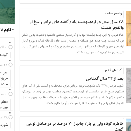
والفجر هشت
۳۸ سال پیش در اردیبهشت ماه / گفته های برادر راسخ از
والفجر هشت
:: تایم ل
حالا دوباره به این جاده برگشته بودیم و کار بسیار سختی داشتیم.وضعیت بدین شکل
بود که سمت چپ جاده خور عبدالله و سمت راست جاده کارخانه نمک و روبرو کانال
ارتباطی خور و کارخانه که عراقیها پشت آن حضور پر رنگ و کمینهایی اینور کانال با
01 آگوست 2025
تیربارهای سنگین و ضد هوایی داشتند
گوشه‌
23 جولای 2024
گمنامان گلنام
هر چه
بعد از ۲۲ سال گمنامی
می‌زد
مرده ب
شهید در سال ۱۳۷۱ یک مأموریت ویژه دریایی برای محافظت و گشت زنی از آب های
نیلگون خلیج فارس داشتند. او فرمانده‌ی گروهان غواصی بود. در آن‌جا با ناوشکن
01 مه 2024
دشمن درگیر شدند و شناور سپاه دچار آتش سوزی شد. فرمانده طالب چون احتمال
معلم 
انفجار شناور را می‌داد دستور داد تا با سرعت از آن‌جا خارج شوند.
بعد 
28 آوریل 2024
خاطره کوتاه ولی پر بار/ جانباز ۷۰ در صد برادر صادق لو می
شهیدی
گفت