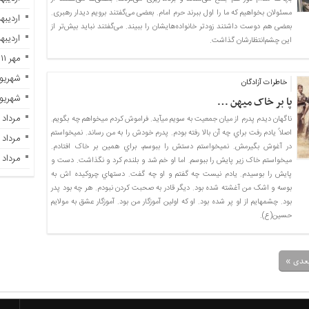
مسئولان بخواهیم که ما را اول ببرند حرم امام. بعضی می‌گفتند برویم دیدار رهبری.
اردیبهشت 
بعضی هم دوست داشتند زودتر خانواده‌هایشان را ببیند. می‌گفتند نباید بیش‌تر از
اردیبهشت 
این چشم‌انتظارشان گذاشت.
مهر ۱۱, ۱۴۰۲
شهریور ۲۹, ۲
خاطرات آزادگان
شهریور ۷, ۲
پا بر خاک میهن …
مرداد ۲۸, ۱۴۰۲
ناگهان ديدم پدرم از ميان جمعيت به سويم ميآيد. فراموش کردم ميخواهم چه بگويم.
اصلاً يادم رفت براي چه آن بالا رفته بودم. پدرم خودش را به من رساند. نميخواستم
مرداد ۲۳, ۱۴۰۲
در آغوش بگيرمش. نميخواستم دستش را ببوسم، براي همين بر خاک افتادم.
مرداد ۲۱, ۱۴۰۲
ميخواستم خاک زير پايش را ببوسم. اما او خم شد و بلندم کرد و نگذاشت. دست و
پايش را بوسيدم. يادم نيست چه گفتم و او چه گفت. دستهاي چروکيده اش به
بوسه و اشک من آغشته شده بود. ديگر قادر به صحبت کردن نبودم. هر چه بود پدر
بود. چشمهايم از او پر شده بود. او که اولين آموزگار من بود. آموزگار عشق به مولايم
حسين(ع).
عدی »