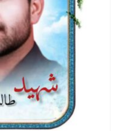
آزادگان
خاطرات
شما
چند
رسانه
عکس
ویدئو
خاطرات
آزادگان