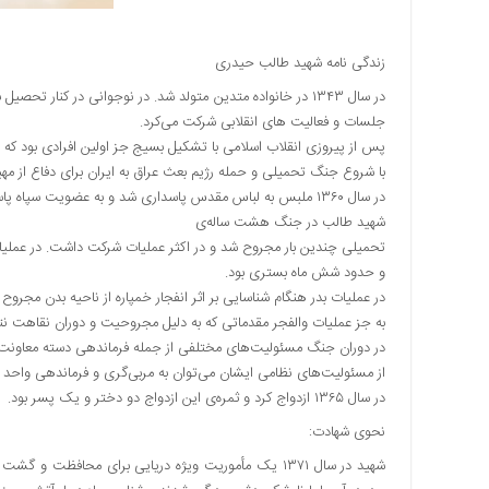
زندگی نامه شهید طالب حیدری
در سال ۱۳۴۳ در خانواده متدین متولد شد. در نوجوانی در کنار 
جلسات و فعالیت های انقلابی شرکت می‌کرد.
پس از پیروزی انقلاب اسلامی با تشکیل بسیج جز اولین افرادی بود که 
با شروع جنگ تحمیلی و حمله رژیم بعث عراق به ایران برای دفاع از مه
در سال ۱۳۶۰ ملبس به لباس مقدس پاسداری شد و به عضویت سپاه پاسداران انقلاب اسلامی در آمد.
شهید طالب در جنگ هشت ساله‌ی
تحمیلی چندین بار مجروح شد و در اکثر عملیات شرکت داشت. در عملیا
و حدود شش ماه بستری بود.
در عملیات بدر هنگام شناسایی بر اثر انفجار خمپاره از ناحیه بدن مجروح 
به جز عملیات والفجر مقدماتی که به دلیل مجروحیت و دوران نقاهت ن
در دوران جنگ مسئولیت‌های مختلفی از جمله فرماندهی دسته معاونت 
از مسئولیت‌های نظامی ایشان می‌توان به مربی‌گری و فرماندهی واحد 
در سال ۱۳۶۵ ازدواج کرد و ثمره‌ی این ازدواج دو دختر و یک پسر بود.
نحوی شهادت:
شهید در سال ۱۳۷۱ یک مأموریت ویژه دریایی برای محافظت