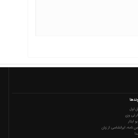
ندها
 اول
ار تی وی
یو ایثار
س نامه، ایرانشاسی از زبان
دا