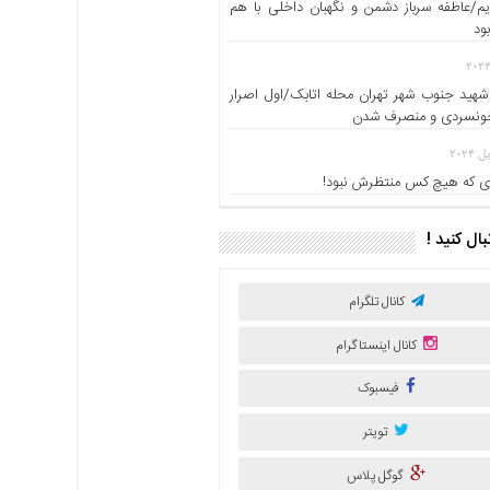
یم/عاطفه سرباز دشمن و نگهبان داخلی با هم
ود
شهید جنوب شهر تهران محله اتابک/اول اصرار
خونسردی و منصرف شدن
 که هیچ کس منتظرش نبود!
نبال کنید !
کانال تلگرام
کانال اینستاگرام
فیسبوک
تویتر
گوگل پلاس