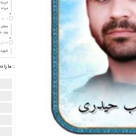
می‌زد
مرده ب
01 مه 2024
معلم 
بعد 
28 آوریل 2024
شهیدی
:: ما را د