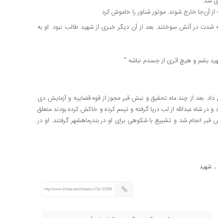
ی شد.
 از آن‌جا خارج شوند. موتور شناور را خاموش کرد
ه شدت در آتش سوختند. بعد از آن دیگر خبری از شهید طالب نبود. او به
هید بشم و هیچ اثری از جسدم نباشه ”
د. بعد از چند ماه تحقیق و نبش قبر مجوز از قوه قضاییه و آزمایش دی
ای شهید، فهمیدند جسدی که ۲۲ سال گمنام بود و در شاه عبدالله از لب دریا گرفته و تیمم کرده و خاکش کرده بودند متعلق
 قبر انجام شد و تشییع با شکوهی برای او در بندرماهشهر گرفتند. او در
شهید
,
http://www.khaterateshohada.ir/?p=15389