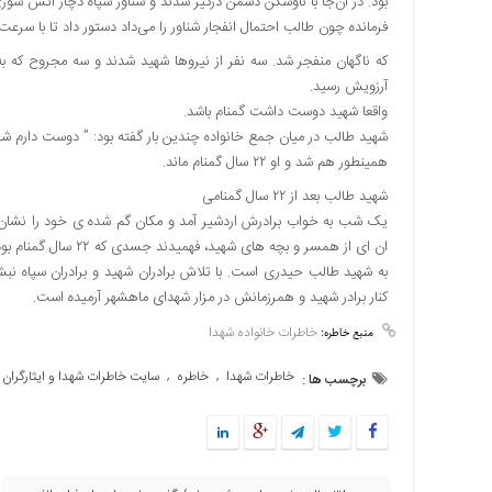
بود. در آن‌جا با ناوشکن دشمن درگیر شدند و شناور سپاه دچار آتش سوز
فرمانده چون طالب احتمال انفجار شناور را می‌داد دستور داد تا با سرعت
که ناگهان منفجر شد. سه نفر از نیروها شهید شدند و سه مجروح که ب
آرزویش رسید.
واقعا شهید دوست داشت گمنام باشد.
شهید طالب در میان جمع خانواده چندین بار گفته بود: ” دوست دارم ش
همینطور هم شد و او ۲۲ سال گمنام ماند.
شهید طالب بعد از ۲۲ سال گمنامی
یک شب به خواب برادرش اردشیر آمد و مکان گم شده ی خود را نشان دا
ان ای از همسر و بچه ه
به شهید طالب حیدری است. با تلاش برادران شهید و برادران سپاه نبش
کنار برادر شهید و همرزمانش در مزار شهدای ماهشهر آرمیده است.
خاطرات خانواده شهدا
منبع خاطره:
خاطرات شهدا
خاطره
سایت خاطرات شهدا و ایثارگران
,
,
برچسب ها :