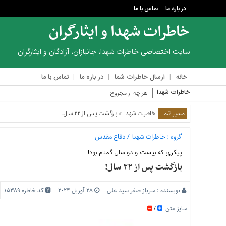
در باره ما
تماس با ما
خاطرات شهدا و ایثارگران
منوی
بالا
سایت اختصاصی خاطرات شهدا، جانبازان، آزادگان و ایثارگران
در
خانه
ارسال خاطرات شما
در باره ما
تماس با ما
باره
ما
خاطرات شهدا
هر چه از مجروح‌ها در لیست‌مان مانده بود را سر می‌زدی
تماس
مسیر شما
خاطرات شهدا
» بازگشت پس از ۲۲ سال!
با
ما
گروه :
خاطرات شهدا
/
دفاع مقدس
منوی
پیکری که بیست و دو سال گمنام بود!
اصلی
بازگشت پس از ۲۲ سال!
خانه
ارسال
نویسنده :
سرباز صفر سید علی
28 آوریل 2024
کد خاطره 15389
خاطرات
شما
سایز متن
/
در