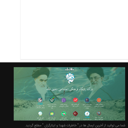
شما می توانید از آخرین ارسال ها در " خاطرات شهدا و ایثارگران " مطلع گردید.