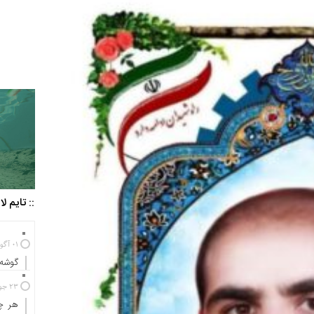
:: تایم ل
01 آگوست 2025
گوشه‌
23 جولای 2024
هر چه