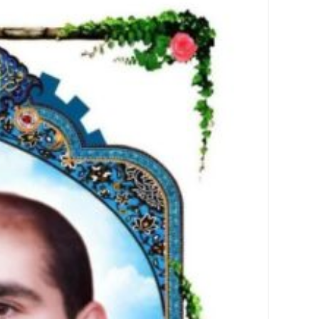
باره
ما
تماس
با
ما
دسترسی
سریع
خانه
در
باره
ما
تماس
با
ما
خاطرات
سایت
خاطرات