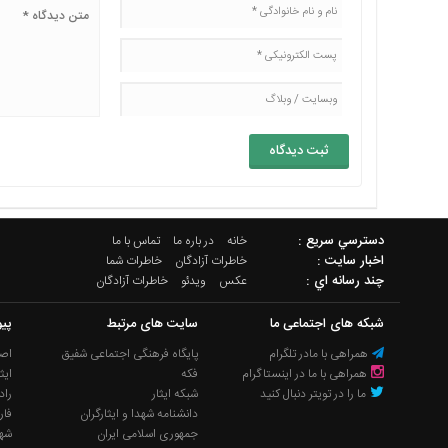
دسترسي سريع :
خانه
در باره ما
تماس با ما
اخبار سایت :
خاطرات آزادگان
خاطرات شما
چند رسانه اي :
عکس
ویدئو
خاطرات آزادگان
شبکه های اجتماعی ما
سایت های مرتبط
پیو
همراهی با مادر تلگرام
پایگاه فرهنگی اجتماعی شفیق
اصل
همراهی با ما در اینستاگرام
فکه
ایث
ما را در تویتر دنبال کنید
شبکه ایثار
راد
دانشنامه شهدا و ایثارگران
فار
جمهوری اسلامی ایران
شه