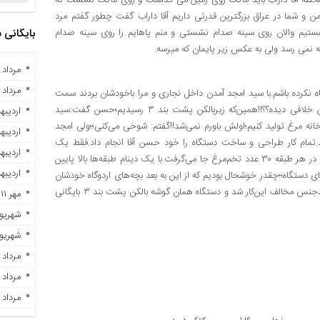
 من و شما در عراق بزرگترین قدرتی داریم آقا داراب گفت چطور گفتم مرد
تیم والان روی سینه صدام نشستی و منم پاهایم را روی سینه صدام
بایگانی
ه نمی رسد ولی به عکس زیر پایمان که میرسه.
مرداد ۱۰, ۱۴۰۴
مرداد ۲, ۱۴۰۳
بچه رشت اگر اشتباه نکرده باشم.با سید امجد آمدن داخل نجاری و مرا باخودشان بردند سمت
زندان‌های انفرادی اولش خیلی ترسیده بودم؛باخودم گفتم نکند از من خلافی دیده؟؟!!همین‌که زیربالکن پشت بند ۳ رسیدیم؛حسن گفت:سید
اردیبهشت 
انه مرغ تولید کنیم؛اولش باورم نمی‌شد!!گفتم: شوخی می‌کنی؛؛ولی امجد
اردیبهشت 
د.تمام کار طراحی و ساخت دستگاه را خود حسن آقا انجام داد.فقط یک
اردیبهشت 
قسمت نیاز به کار چوب داشت که من تکمیلش کردم؛چهار طبقه بود که در هر طبقه ۳۰ عدد تخم‌مرغ جا می‌گرفت.با یک دینام طبقه‌ها بالا پایین
اردیبهشت 
 تأمین گرمای دستگاه؛؛چقدر خوشحال بودیم که از این به بعد بچه‌های اردوگاه خودشان
مرغ تولید می‌کنند و همیشه مرغ بریان می‌خوریم.افسوس که عدنان بدجنس مخالف این‌کار شد و دستگاه همان گوشه بالکن پشت بند ۳ بایگانی
مهر ۱۱, ۱۴۰۲
شهریور ۲۹, ۲
شهریور ۷, ۲
مرداد ۲۸, ۱۴۰۲
مرداد ۲۳, ۱۴۰۲
مرداد ۲۱, ۱۴۰۲