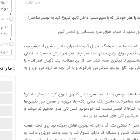
می‌زد
سما1364
مرده ب
ند با هنر خودش که با سیم مسی داخل کابلها شروع کرد به لوستر ساختن!
01 مه 2024
معلم 
بعد 
28 آوریل 2024
ر هم نشستیم و سرهنگ تحویل گیرنده اسیران، داخل ماشین استیشن بود،
شهیدی
گذریم موقع اولین حمام، چند نفر، چند نفر، زیر دوش اب سرد که فضای
یم تا دیگران حمام کنند. جدا از این مطالب، یک نگهبان لاغر اندام با
تش بود. کابل رو دور سرش می چرخوند و به تن بچه ها فرود می اورد و به
:: ما را د
ند با هنر خودش که با سیم مسی داخل کابلهای شروع کرد به لوستر ساختن!
و منم بخاطر ثابت ماندن رنگ مسی رنگ جلا می‌زدم و همین جور نگهبان‌ها
به اکبرآقا تا لوستر درست کند خودمونیم نسل کابل های ضخیم کم میشد و
 جایگزین کابل های ضخیم تو پر شد.
یک روز بهاری قرار شد عکس صدام روی یک ماکت چوبی به ارتفاع دو متر ۸۰ نقاشی بشه آقا داراب که بهترین نقاش اردوگاه بود روی تخته هفت
 خشک شدن و سمباته آقا داراب شروع کرد به رسم و منم دوربُری ماکت رو
 لحظه آقا داراب باید ماکت روی زمین می گذاشت و روی ماکت نشست که