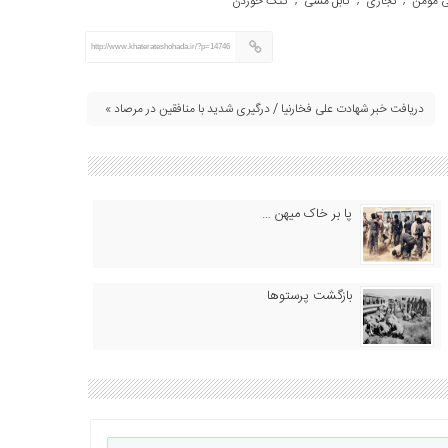
ی مومن
نجاری
کابل مسی
کتک خوردن
,
,
,
http://www.khaterateshohada.ir/?p=14746
دریافت خبر شهادت علی فخارنیا / درگیری شدید با منافقین در مرصاد »
پا بر خاک میهن …
بازگشت پرستوها