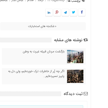
آزاده تکریت 11
ترفند
صدام
عباس نجار
عباسعل
,
,
,
,
برچسب ها :
« شکنجه های استخبارات
نوشته های مشابه
بازگشت مردان قبیله غیرت به وطن
اگر چه پُر از خاطرات ترک خورده‌ایم، ولی دل به
پاییز نسپرده‌ایم…
ثبت دیدگاه