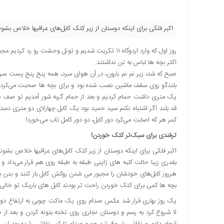
آزادگان
خاطرات
شما
اکبر فلکی برای اینکه دوستان از زیر کتک کابل‌های عراقیها خلاص بشو
چند
روز اول که وارد اردوگاه ۱۱ تکریت شدیم و تونل وحشت رو رد کردیم مجبور شدیم تا صبح، هوای سرد زمستانی رو تحمل کنیم.
رسانه
اکثر بچه ها لباس به تن نداشتند.
عکس
صبح که شد، زیر نم نم بارون، در آن هوای سرد، همه پنج پنج پست س
ویدئو
بلندگو روی سقف ماشین نصب شده بود و برای بچه ها صحبت می‌کرد. ب
یک متری داشت حمام کردیم و بعد از حمام گربه شور آمدیم تو صف نشست
خاطرات
قد بلند اگر اشتباه نکنم سید حمید بود یک کابل چهارلای دو متری دس
آزادگان
کمر هر که اصابت می‌کرد دور کابل، دو دور کامل تاب می‌خورد!
ترفندی برای سبک‌تر کتک خوردن!
اکبر فلکی برای اینکه دوستان از زیر کتک کابل‌های عراقیها خلاص بشو
بقدری زیبا حالت کلبه های ژاپنی طبقه به طبقه روی هم قرار می‌داد 
هرروز کابل‌های خودشان را مجبور می شدن روکش کابل باز کنند و بدن 
بچه ها کمی برای کتک خوردن راحت تر بودند کابل های باریک تو خالی
لا شروع کرد به رسم و دوستان نجاری روی تخته بتونه کردن و بعد از
انجام دادم و نقاشی شروع شد چهره صدام تا کمر نقاشی شده بود ان