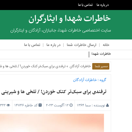
در باره ما
تماس با ما
خاطرات شهدا و ایثارگران
منوی
بالا
سایت اختصاصی خاطرات شهدا، جانبازان، آزادگان و ایثارگران
در
خانه
ارسال خاطرات شما
در باره ما
تماس با ما
باره
ما
خاطرات شهدا
هر چه از مجروح‌ها در لیست‌م
تماس
مسیر شما
خاطرات آزادگان
» ترفندی برای سبک‌تر کتک خوردن! / تلخی ها و ش
با
ما
گروه :
خاطرات آزادگان
منوی
اصلی
ترفندی برای سبک‌تر کتک خوردن! / تلخی ها و شیرینی 
خانه
نویسنده :
سما 1364
12 آگوست 2023
کد خاطره 14746
1322 بازدید
ارسال
خاطرات
شما
در