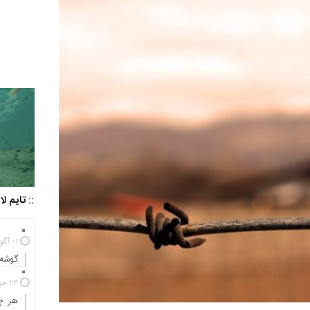
:: تایم ل
01 آگوست 2025
گوشه‌
23 جولای 2024
هر چه