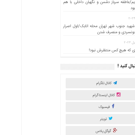
یم/عاطفه سرباز دشمن و نگهبان داخلی با هم
ود
شهید جنوب شهر تهران محله اتابک/اول اصرار
خونسردی و منصرف شدن
 که هیچ کس منتظرش نبود!
نبال کنید !
کانال تلگرام
کانال اینستاگرام
فیسبوک
تویتر
گوگل پلاس