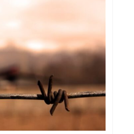
باره
ما
تماس
با
ما
دسترسی
سریع
خانه
در
باره
ما
تماس
با
ما
خاطرات
سایت
خاطرات