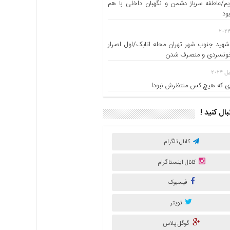
یم/عاطفه سرباز دشمن و نگهبان داخلی با هم
ود
شهید جنوب شهر تهران محله اتابک/اول اصرار
خونسردی و منصرف شدن
 که هیچ کس منتظرش نبود!
نبال کنید !
کانال تلگرام
کانال اینستاگرام
فیسبوک
تویتر
گوگل پلاس