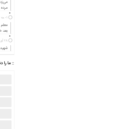
می‌زد
مرده ب
01 مه 2024
معلم 
بعد 
28 آوریل 2024
شهیدی
:: ما را د