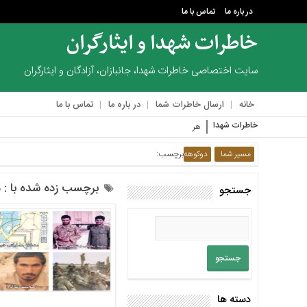
در باره ما
تماس با ما
خاطرات شهدا و ایثارگران
منوی
بالا
سایت اختصاصی خاطرات شهدا، جانبازان، آزادگان و ایثارگران
در
خانه
ارسال خاطرات شما
در باره ما
تماس با ما
باره
ما
خاطرات شهدا
هر چه از مجروح‌ها در
تماس
مسیر شما
دوکوهه
برچسب:
با
ما
برچسب زده شده با : 
جستجو
منوی
اصلی
خانه
ارسال
خاطرات
شما
دسته ها
در