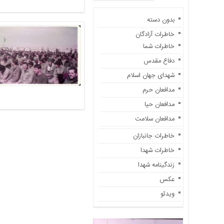
باره
ما
بدون دسته
تماس
خاطرات آزادگان
با
خاطرات شما
ما
دفاع مقدس
دسترسی
شهدای جهان اسلام
سریع
مدافعان حرم
خانه
مدافعان حیا
در
مدافعان سلامت
باره
ما
خاطرات جانبازان
تماس
خاطرات شهدا
با
زندگینامه شهدا
ما
عکس
خاطرات
ویدئو
سایت
خاطرات