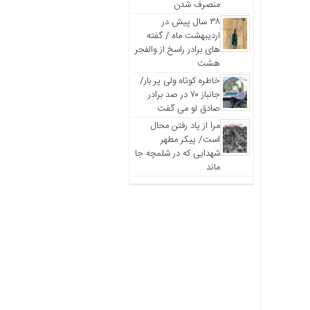
منصرف شدن
۳۸ سال پیش در
اردیبهشت ماه / گفته
های برادر راسخ از والفجر
هشت
خاطره کوتاه ولی پر بار/
جانباز ۷۰ در صد برادر
صادق لو می گفت
مرا از یاد رفتن محال
است/ پیکر مطهر
شهدایی که در شلمچه جا
ماند