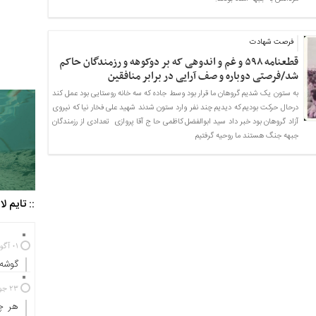
فرصت شهادت
قطعنامه ۵۹۸ و غم و اندوهی که بر دوکوهه و رزمندگان حاکم
شد/فرصتی دوباره و صف آرایی در برابر منافقین
به ستون یک شدیم گروهان ما قرار بود وسط جاده که سه خانه روستایی بود عمل کند
درحال حرکت بودیم که دیدیم چند نفر وارد ستون شدند شهید علی فخار نیا که نیروی
آزاد گروهان بود خبر داد سید ابوالفضل کاظمی حا ج آقا پروازی تعدادی از رزمندگان
جبهه جنگ هستند ما روحیه گرفتیم
:: تایم ل
01 آگوست 2025
گوشه‌
23 جولای 2024
هر چه